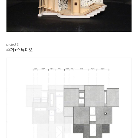
project
3
주거+스튜디오