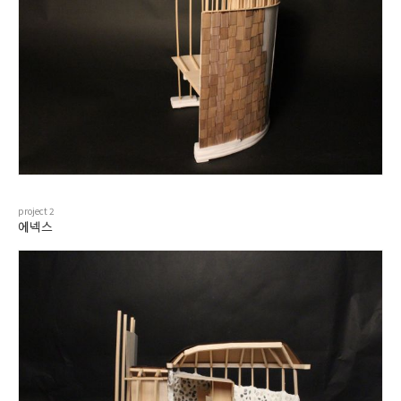
project
2
에넥스