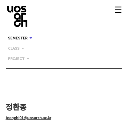
SEMESTER
CLASS
PROJECT
정환종
jeonghj01@uosarch.ac.kr