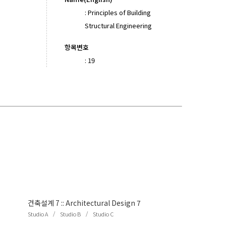
:
Principles of Building
Structural Engineering
항목변호
:
19
건축설계 7
::
Architectural Design 7
/
/
Studio A
Studio B
Studio C