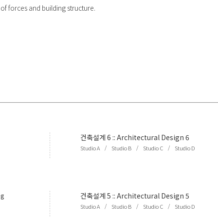
 of forces and building structure.
건축설계 6
::
Architectural Design 6
/
/
/
Studio A
Studio B
Studio C
Studio D
ng
건축설계 5
::
Architectural Design 5
/
/
/
Studio A
Studio B
Studio C
Studio D