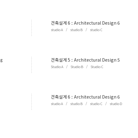
건축설계 6
::
Architectural Design 6
/
/
studio A
studio B
studio C
ng
건축설계 5
::
Architectural Design 5
/
/
Studio A
Studio B
Studio C
건축설계 6
::
Architectural Design 6
/
/
/
studio A
studio B
studio C
studio D