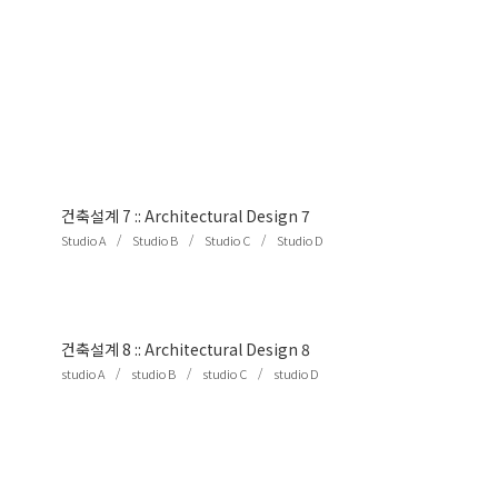
건축설계 7
::
Architectural Design 7
/
/
/
Studio A
Studio B
Studio C
Studio D
건축설계 8
::
Architectural Design 8
/
/
/
studio A
studio B
studio C
studio D