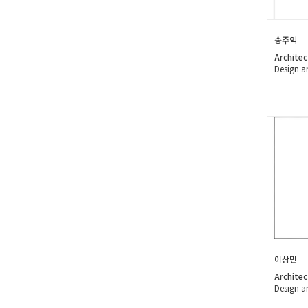
송주익
Architec
Design a
이상민
Architec
Design a