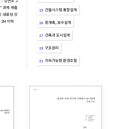
 - 입면도 2
0)* 과제 제출 
건물시스템 통합설계
15
의 대표성 강
 2M 이하
증개축, 보수설계
16
건축과 도시설계
17
구조원리
19
지속가능한 환경조절
21