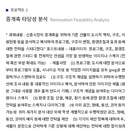
프로젝트
2
증개축 타당성 분석
Renovation Feasibility Analysis
* 과제내용 : 신흥시장의 증개축을 위하여 기존 건물의 도시적 맥락, 구조, 이
용현황 등을 분석하고 해석하여 프로그램, 구조의 변형, 환경조절과 효과 등에 
대한 전략을 스터디한다.* 포스트내용 :- 대표이미지: 프로그램, 구조, 환경조
절에 관한 스터디 중 전체적인 컨셉을 가장 잘 반영하는 이미지나 스케치 (전
체 혹은 부분 확대도 가능)     - 제출사항     (1) 프로그램: 도시에 대한 분석으로
부터 프로그램의 도출, 시나리오 작성 등 작업한 이미지들을 모두 jpeg로 변
환하거나 스캔하여 업로드     (2) 구조: 구조적 개념을 설명하기 위하여 수행한 
선례 조사 내용 중 대표적인 이미지나 해석, 분석하여 만든 이미지만 제출 (원
본 그대로 사용할 경우 출처 반드시 기재) / 구조적 개념을 보여주는 다이어그
램이나 스케치     (3) 환경 조절: 단열, 채광, 환기 등에 관한 환경 조절에 대한 
전략을 보여주는 스케치나 다이어그램     (4) 이외 공간, 형태, 동선, 코어 등의 
가능성: 위의 세가지 분석 대상 외에 학생 개별적으로 수행하였던 공간, 형태, 
동선, 코어의 배치 등에 대한 전략을 제안     (5) 각각의 제안 항목에 대하여 두,
세줄의 문장으로 간략하게 기존 상황에 대해 제안하는 전략에 대한 합리성과 