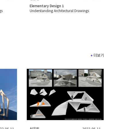
Elementary Design 1
gs
Understanding Architectural Drawings
+
더보기
22-06-11
신유진
2022-06-11