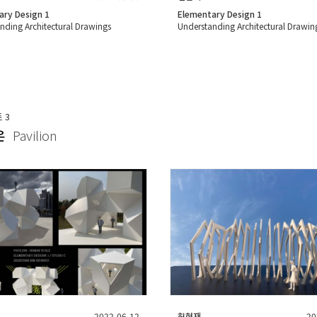
ary Design 1
Elementary Design 1
nding Architectural Drawings
Understanding Architectural Drawin
트
3
온
Pavilion
2022-06-12
허현재
20