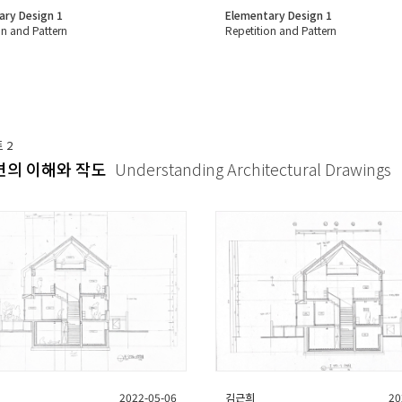
ary Design 1
Elementary Design 1
on and Pattern
Repetition and Pattern
트
2
의 이해와 작도
Understanding Architectural Drawings
2022-05-06
김근희
20