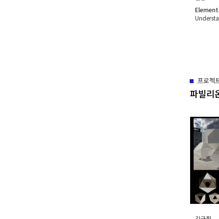
Element
Understa
프로젝
파빌리
김근희