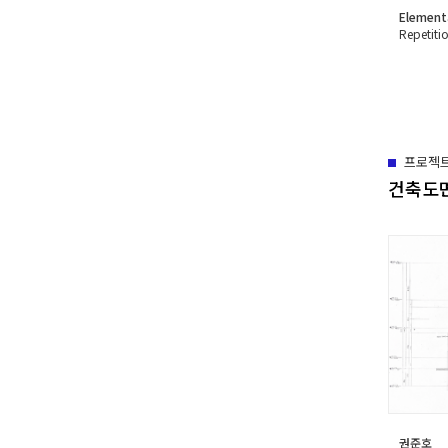
Element
Repetiti
프로젝
건축도면
권준호