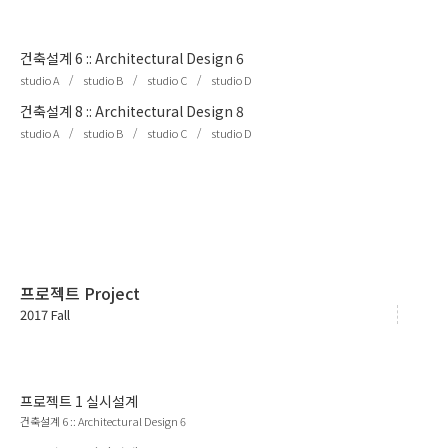
건축설계 6
::
Architectural Design 6
/
/
/
studio A
studio B
studio C
studio D
건축설계 8
::
Architectural Design 8
/
/
/
studio A
studio B
studio C
studio D
프로젝트 Project
2017 Fall
프로젝트
1
실시설계
건축설계 6
::
Architectural Design 6