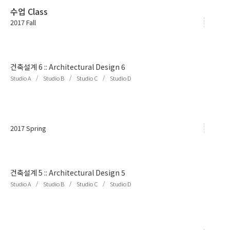
수업 Class
2017 Fall
건축설계 6
::
Architectural Design 6
/
/
/
Studio A
Studio B
Studio C
Studio D
2017 Spring
건축설계 5
::
Architectural Design 5
/
/
/
Studio A
Studio B
Studio C
Studio D