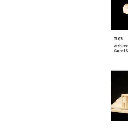
강윤정
Architec
Sacred 