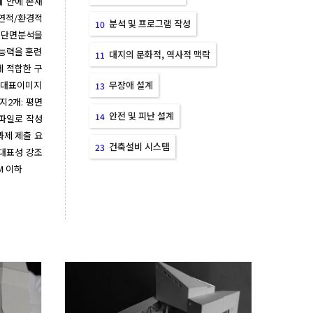
계 안에 존재
연적/환경적 
분석 및 프로그램 작성
10
 단면분석을 
 능력을 훈련
대지의 문화적, 역사적 맥락
11
에 적합한 구
:대표이미지 
무장애 설계
13
지2개: 평면
안전 및 피난 설계
14
 파일로 작성
과제 제출 요
건축설비 시스템
23
 대표성 강조
M 이하