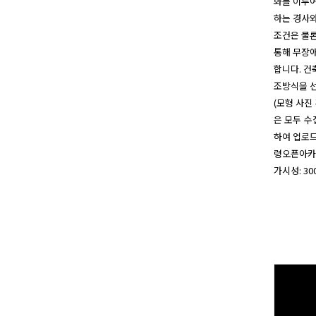
화를 이루어
하는 경사와
조건은 물론
통해 무장애
합니다. 건
조방식을 선
(모형 사진
은 모두 수
하여 업로드
령오픈아카이
가시성: 30