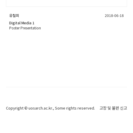
유철희
2018-06-18
Digital Media 1
Poster Presentation
Copyright ©
uosarch.ac.kr
., Some rights reserved.
고장 및 불편 신고