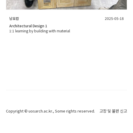
낭모캄
2025-05-18
Architectural Design 1
1:1 learning by building with material
Copyright ©
uosarch.ac.kr
., Some rights reserved.
고장 및 불편 신고