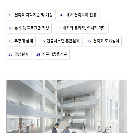
건축과 과학기술 및 예술
세계 건축사와 전통
3
4
분석 및 프로그램 작성
대지의 문화적, 역사적 맥락
10
11
무장애 설계
건물시스템 통합설계
건축과 도시설계
13
15
17
종합설계
컴퓨터응용기술
18
24