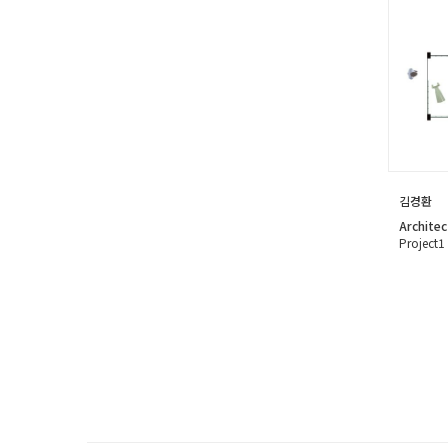
김경환
Architec
Project1