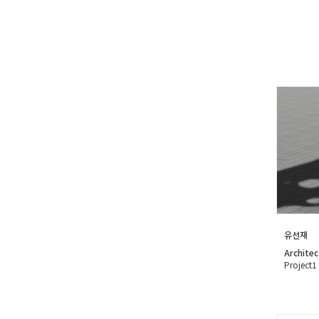
유선재
Architec
Project1