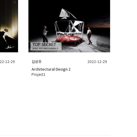
22-12-29
김상우
2022-12-29
Architectural Design 2
Project1