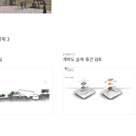
계 3
project
2
설
개략도 설계: 중간 검토