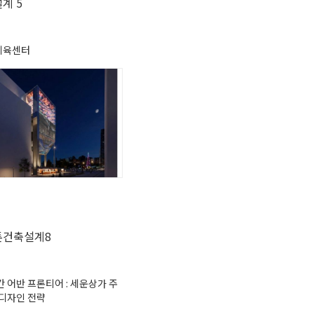
계 5
체육센터
톤건축설계8
 어반 프론티어 : 세운상가 주
 디자인 전략