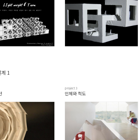
계 1
project
3
턴
인체와 척도