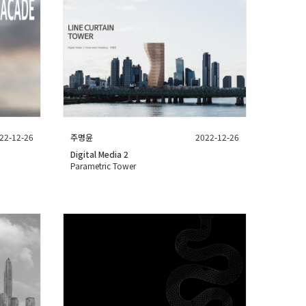
22-12-26
주명윤
2022-12-26
Digital Media 2
Parametric Tower