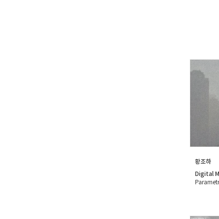
황조하
Digital 
Parametr