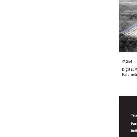
문희성
Digital 
Parametr