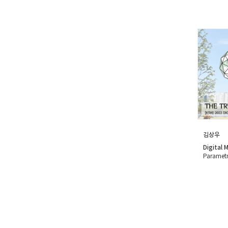
김상우
Digital 
Parametr