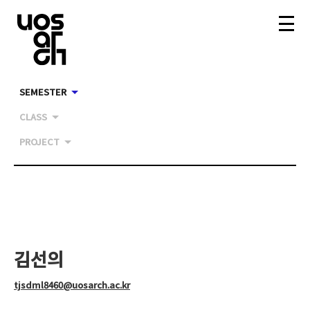
SEMESTER
CLASS
PROJECT
김선의
tjsdml8460@uosarch.ac.kr