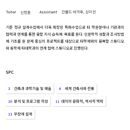
Tutor
Assistant
간볼드 바가후, 심미선
신창훈
기존 정규 설계수업에서 더욱 확장된 특화수업으로 타 학문분야나 기관과의 
협력과 연계를 통한 융합 지식 습득에  목표를 둔다. 인문학적 성찰과 조사방법
에 기초를 둔 문제 중심의 프로젝트를 대상으로 타학제와의 융복합 스튜디오
와 동학제 타대학과의 연계 협력 스튜디오로 진행된다.
SPC
건축과 과학기술 및 예술
세계 건축사와 전통
3
4
분석 및 프로그램 작성
대지의 문화적, 역사적 맥락
10
11
무장애 설계
13