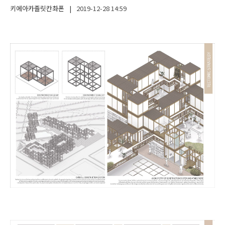
키에아카졸릿칸촤폰
|
2019-12-28
14:59