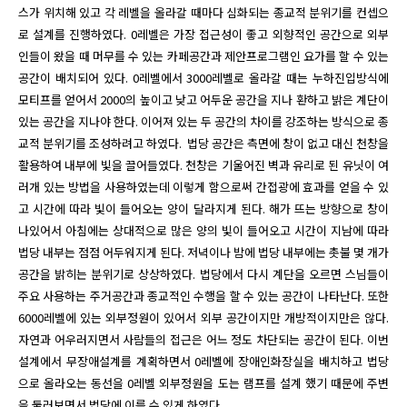
스가 위치해 있고 각 레벨을 올라갈 때마다 심화되는 종교적 분위기를 컨셉으
로 설계를 진행하였다. 0레벨은 가장 접근성이 좋고 외향적인 공간으로 외부
인들이 왔을 때 머무를 수 있는 카페공간과 제안프로그램인 요가를 할 수 있는 
공간이 배치되어 있다. 0레벨에서 3000레벨로 올라갈 때는 누하진입방식에 
모티프를 얻어서 2000의 높이고 낮고 어두운 공간을 지나 환하고 밝은 계단이 
있는 공간을 지나야 한다. 이어져 있는 두 공간의 차이를 강조하는 방식으로 종
교적 분위기를 조성하려고 하였다.  법당 공간은 측면에 창이 없고 대신 천창을 
활용하여 내부에 빛을 끌어들였다. 천창은 기울어진 벽과 유리로 된 유닛이 여
러개 있는 방법을 사용하였는데 이렇게 함으로써 간접광에 효과를 얻을 수 있
고 시간에 따라 빛이 들어오는 양이 달라지게 된다. 해가 뜨는 방향으로 창이 
나있어서 아침에는 상대적으로 많은 양의 빛이 들어오고 시간이 지남에 따라 
법당 내부는 점점 어두워지게 된다. 저녁이나 밤에 법당 내부에는 촛불 몇 개가 
공간을 밝히는 분위기로 상상하였다. 법당에서 다시 계단을 오르면 스님들이 
주요 사용하는 주거공간과 종교적인 수행을 할 수 있는 공간이 나타난다. 또한 
6000레벨에 있는 외부정원이 있어서 외부 공간이지만 개방적이지만은 않다. 
자연과 어우러지면서 사람들의 접근은 어느 정도 차단되는 공간이 된다. 이번
설계에서 무장애설계를 계획하면서 0레벨에 장애인화장실을 배치하고 법당
으로 올라오는 동선을 0레벨 외부정원을 도는 램프를 설계 했기 때문에 주변
을 둘러보면서 법당에 이를 수 있게 하였다.