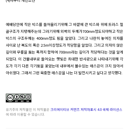
(4)마무리 개인소견
예배당안에 작은 박스를 들어올리기위해 그 바깥에 큰 박스와 위에 트러스 철
골구조가 지탱해주는데 그러기위해 외벽의 두께가700mm정도되야하고 작은
박스의 구조두께는 400mm정도 됨을 알았다. 그리고 나란히 놓여진 의자를 
사이로 난 복도의 폭은 2.5m이상정도가 적당함을 알었다. 그리고 의자의 앉은 
깊이와 무릎을 꿇는 폭까지 합하여 700mm라는 깊이가 적당하다는 것을 알게 
되었다. 이 건물내부로 들어오는 햇빛은 최대한 반사광으로 나타내기위해 각
도가 각기 다른 각기둥을 꽂았는데 내부에서 볼수있는 매스감이 크지 않아서 
아쉬웠다. 그래서 그런 육중한 매스감을 나는 더 발전시키고 싶다고 생각했다.
유기주
의 저작물인
이 저작물은
크리에이티브 커먼즈 저작자표시 4.0 국제 라이선스
에 따라 이용할 수 있습니다.