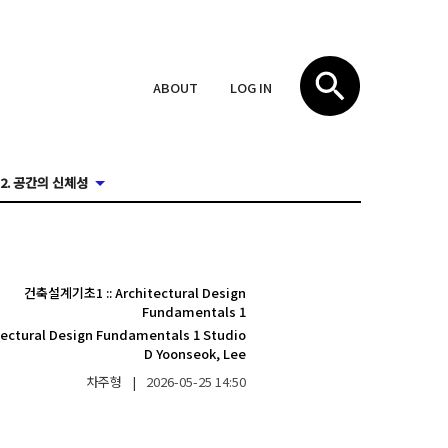
ABOUT
LOG IN
2. 공간의 신체성
건축설계기초1
::
Architectural Design
Fundamentals 1
tectural Design Fundamentals 1 Studio
D Yoonseok, Lee
차주형
|
2026-05-25
14:50