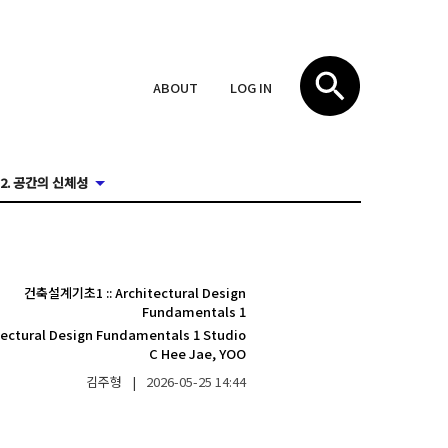
ABOUT
LOG IN
2. 공간의 신체성
건축설계기초1
::
Architectural Design
Fundamentals 1
tectural Design Fundamentals 1 Studio
C Hee Jae, YOO
김주형
|
2026-05-25
14:44