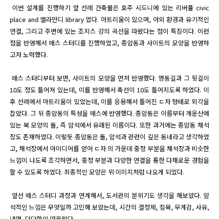
 이번 설계를 진행하기 앞 선례 건축물은 호주 시드니에 있는 리버풀 civic 
place and 옐라만디 library 였다. 아트리움이 있으며, 야외 환경과 유기적인 
연결, 그리고 주변에 있는 조지스 강의 곡선을 따왔다는 점이 특징이다. 이런 
점을 반영해서 매스 스터디를 진행하였고, 종암동과 사이트의 모양을 반영하
고자 노력했다. 

 매스 스터디부터 보면, 사이트의 모양을 먼저 반영했다. 명동길과 그 뒷길이 
10도 정도 틀어져 있는데, 이를 반영해서 축선이 10도 틀어지도록 하였다. 이
후 선례에서 아트리움이 있었는데, 이를 응용해서 틀어진 ㄷ자 형태로 외각을 
잡았다. 그 뒤 종암동의 특성을 매스에 반영했다. 종암동은 이름부터 개운산에 
있는 북 모양의 돌, 즉 암석에서 유래된 이름이다. 또한 과거에는 종암동 채석
장도 존재하였다. 이렇듯 종암동은 돌, 암석과 관련이 깊은 동네라고 생각하였
고, 채석장에서 아이디어를 얻어 ㄷ자 의 가운데 중정 부분을 채석장과 비슷한 
느낌이 나도록 조각하면서, 중정 부분과 다양한 연결을 통한 다채로운 경험을 
할 수 있도록 하였다. 최종적인 모양은 위 이미지처럼 나오게 되었다.

 앞선 매스 스터디 과정과 연계해서, 도서관의 분위기도 생각을 해보았다. 암
석적인 느낌은 무엇일까 고민해 보았는데, 시간의 결정체, 침묵, 무게감, 사유, 
내면, 단단함이 떠올랐다.
