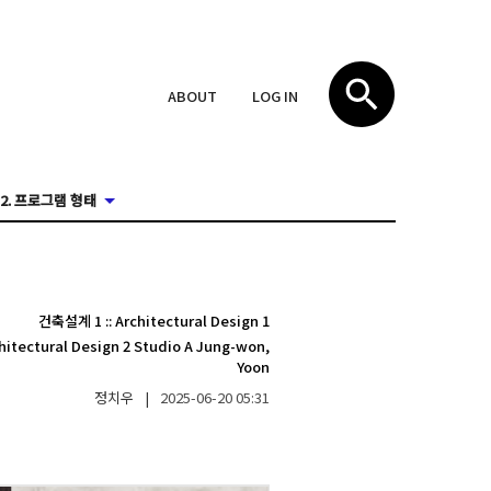
ABOUT
LOG IN
2. 프로그램 형태
건축설계 1
::
Architectural Design 1
hitectural Design 2 Studio A Jung-won,
Yoon
정치우
|
2025-06-20
05:31