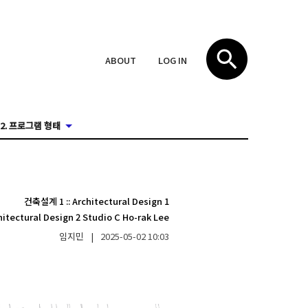
ABOUT
LOG IN
2. 프로그램 형태
건축설계 1
::
Architectural Design 1
hitectural Design 2 Studio C Ho-rak Lee
임지민
|
2025-05-02
10:03