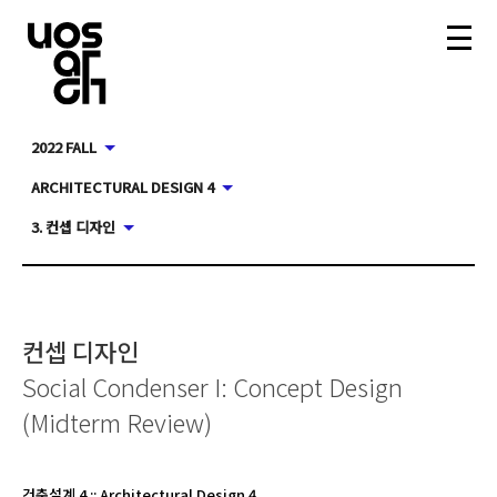
2022 FALL
ARCHITECTURAL DESIGN 4
3. 컨셉 디자인
컨셉 디자인
Social Condenser I: Concept Design
(Midterm Review)
건축설계 4
::
Architectural Design 4