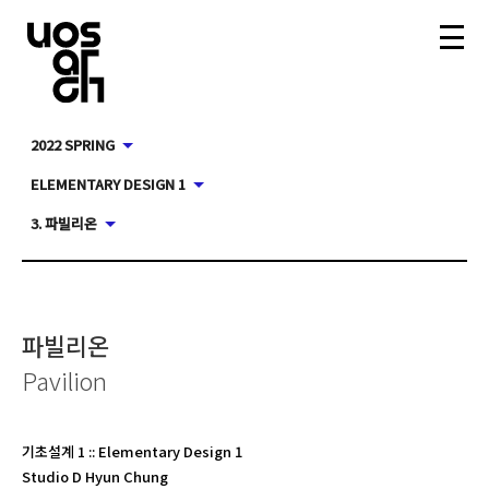
2022 SPRING
ELEMENTARY DESIGN 1
3. 파빌리온
파빌리온
Pavilion
기초설계 1
::
Elementary Design 1
Studio D Hyun Chung