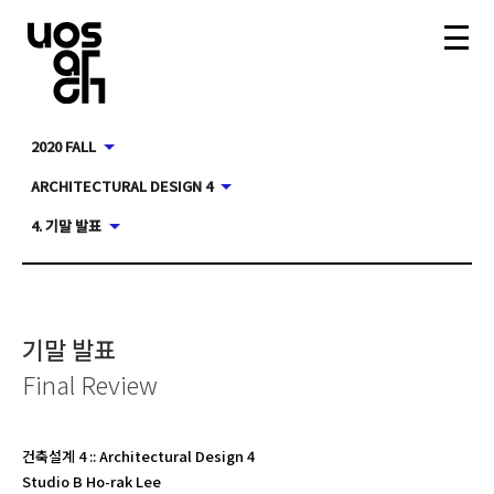
2020 FALL
ARCHITECTURAL DESIGN 4
4. 기말 발표
기말 발표
Final Review
건축설계 4
::
Architectural Design 4
Studio B Ho-rak Lee