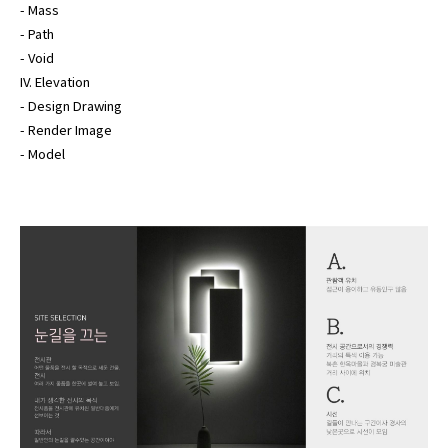
- Mass

- Path

- Void

IV. Elevation

- Design Drawing

- Render Image

- Model