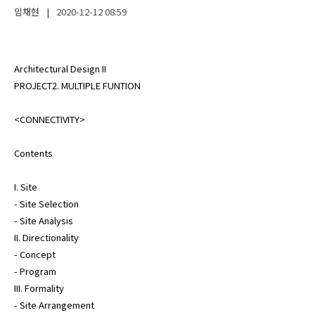
임채현
|
2020-12-12
08:59
Architectural Design II

PROJECT2. MULTIPLE FUNTION

<CONNECTIVITY>

Contents

I. Site 

- Site Selection

- Site Analysis

II. Directionality

- Concept

- Program

III. Formality

- Site Arrangement
