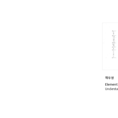
채두영
Element
Understa