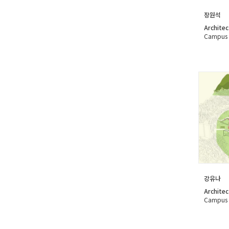
장원석
Architec
Campus
강유나
Architec
Campus