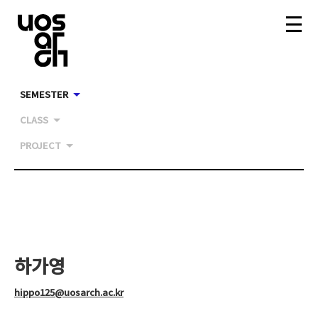
SEMESTER
CLASS
PROJECT
하가영
hippo125@uosarch.ac.kr