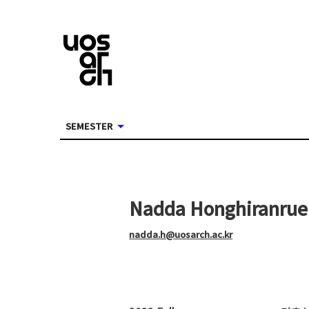
SEMESTER
Nadda Honghiranru
nadda.h@uosarch.ac.kr