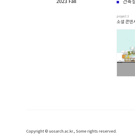
2023 Fall
건축설
project
3
소셜 콘덴서
Copyright ©
uosarch.ac.kr
., Some rights reserved.